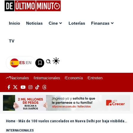
Inicio
Noticias
Cine
Loterías
Finanzas
TV
ES
|
EN
Nacionales
Internacionales
Economía
Entretenimiento
Deport
Home
-
Más de 100 vuelos cancelados en Nueva Delhi por baja visibilidad en pico de contaminación
INTERNACIONALES