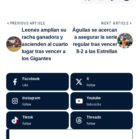
PREVIOUS ARTICLE
NEXT ARTICLE
Leones amplían su
Águilas se acercan
racha ganadora y
a asegurar la serie
ascienden al cuarto
regular tras vencer
lugar tras vencer a
8-2 a las Estrellas
los Gigantes
Facebook
X
Like
Follow
Instagram
Youtube
Follow
Subscribe
Tiktok
Threads
Follow
Follow