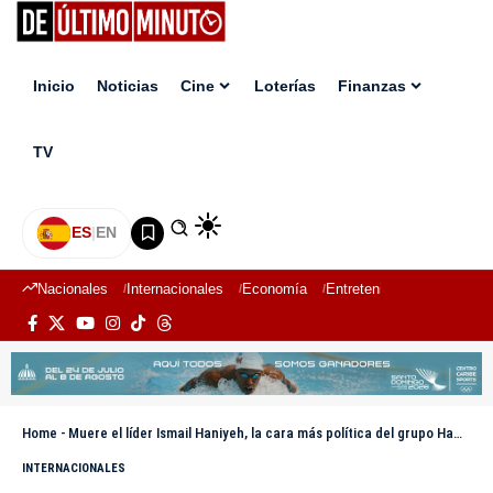
Inicio
Noticias
Cine
Loterías
Finanzas
TV
ES
|
EN
Nacionales
Internacionales
Economía
Entretenimiento
Deport
Home
-
Muere el líder Ismail Haniyeh, la cara más política del grupo Hamás
INTERNACIONALES