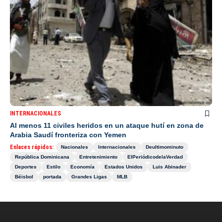
INTERNACIONALES
Al menos 11 civiles heridos en un ataque hutí en zona de
Arabia Saudí fronteriza con Yemen
Enlaces rápidos:
Nacionales
Internacionales
Deultimominuto
República Dominicana
Entretenimiento
ElPeriódicodelaVerdad
Deportes
Estilo
Economía
Estados Unidos
Luis Abinader
Béisbol
portada
Grandes Ligas
MLB