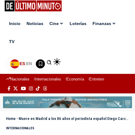
Inicio
Noticias
Cine
Loterías
Finanzas
TV
ES
|
EN
Nacionales
Internacionales
Economía
Entretenimiento
Deport
Home
-
Muere en Madrid a los 86 años el periodista español Diego Carcedo
INTERNACIONALES