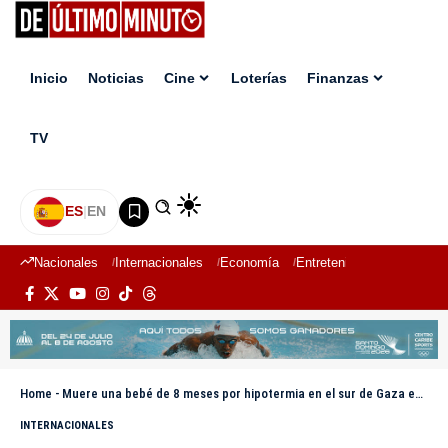
Inicio
Noticias
Cine
Loterías
Finanzas
TV
ES
|
EN
Nacionales
Internacionales
Economía
Entretenimiento
Deport
Home
-
Muere una bebé de 8 meses por hipotermia en el sur de Gaza en pleno temporal
INTERNACIONALES