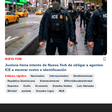
NUEVA YORK
Justicia frena intento de Nueva York de obligar a agentes
ICE a mostrar rostro e identificación
Enlaces rápidos:
Nacionales
Internacionales
Deultimominuto
República Dominicana
Entretenimiento
ElPeriódicodelaVerdad
Deportes
Estilo
Economía
Estados Unidos
Luis Abinader
Béisbol
portada
Grandes Ligas
MLB