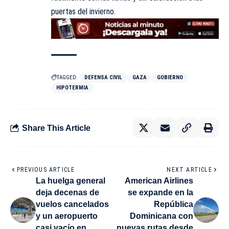
puertas del invierno.
TAGGED:
DEFENSA CIVIL
GAZA
GOBIERNO
HIPOTERMIA
Share This Article
PREVIOUS ARTICLE
NEXT ARTICLE
La huelga general
American Airlines
deja decenas de
se expande en la
vuelos cancelados
República
y un aeropuerto
Dominicana con
casi vacío en
nuevas rutas desde