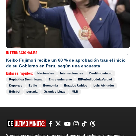
INTERNACIONALES
Keiko Fujimori recibe un 60 % de aprobación tras el inicio
de su Gobierno en Perú, según una encuesta
Enlaces rápidos:
Nacionales
Internacionales
Deultimominuto
República Dominicana
Entretenimiento
ElPeriódicodelaVerdad
Deportes
Estilo
Economía
Estados Unidos
Luis Abinader
Béisbol
portada
Grandes Ligas
MLB
Somos una multiplataforma que ofrece contenidos informativos y