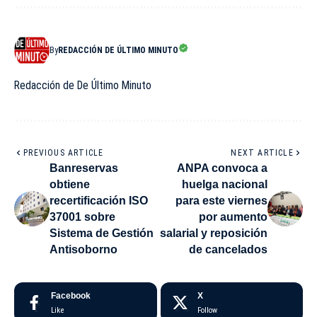
By
REDACCIÓN DE ÚLTIMO MINUTO
Redacción de De Último Minuto
PREVIOUS ARTICLE
NEXT ARTICLE
Banreservas
ANPA convoca a
obtiene
huelga nacional
recertificación ISO
para este viernes
37001 sobre
por aumento
Sistema de Gestión
salarial y reposición
Antisoborno
de cancelados
Facebook
X
Like
Follow