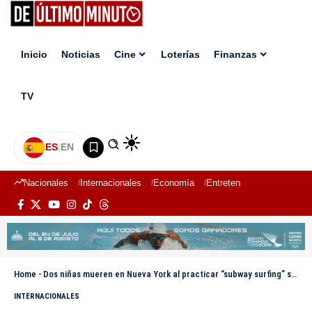
Inicio
Noticias
Cine
Loterías
Finanzas
TV
ES
|
EN
Nacionales
Internacionales
Economía
Entretenimiento
Deport
Home
-
Dos niñas mueren en Nueva York al practicar “subway surfing” sobre un tren
INTERNACIONALES