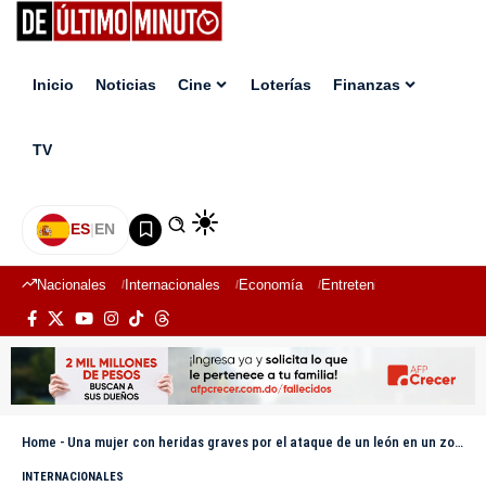
Inicio
Noticias
Cine
Loterías
Finanzas
TV
ES
|
EN
Nacionales
Internacionales
Economía
Entretenimiento
Deport
Home
-
Una mujer con heridas graves por el ataque de un león en un zoológico de Australia
INTERNACIONALES