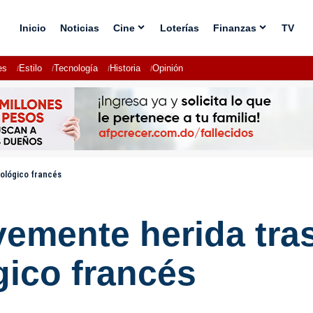
Inicio
Noticias
Cine
Loterías
Finanzas
TV
es
Estilo
Tecnología
Historia
Opinión
oológico francés
vemente herida tra
gico francés