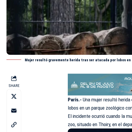
Mujer resultó gravemente herida tras ser atacada por lobos en 
SHARE
París.-
Una mujer resultó herida
lobos en un parque zoológico con
El incidente ocurrió cuando la mu
zoo, situado en Thoiry, en el dep