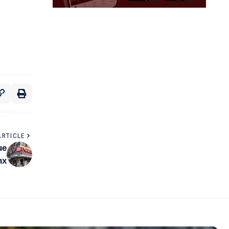
ARTICLE
ue
nx