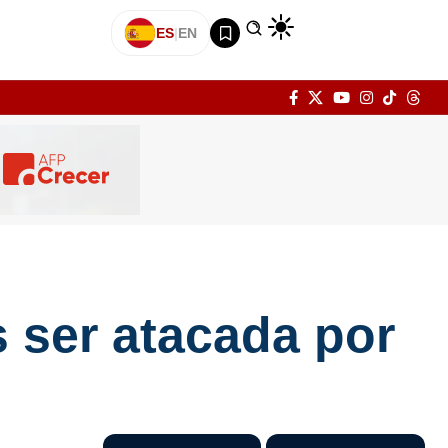
ES
|
EN
s ser atacada por