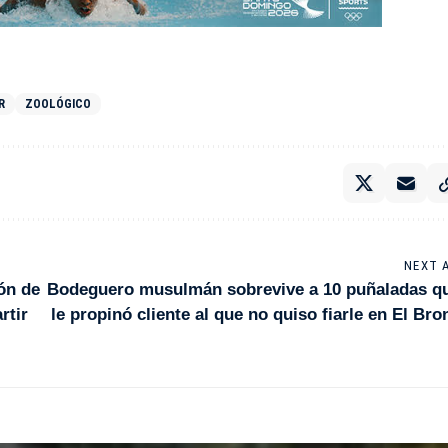
R
ZOOLÓGICO
NEXT 
ón de
Bodeguero musulmán sobrevive a 10 puñaladas q
rtir
le propinó cliente al que no quiso fiarle en El Bro