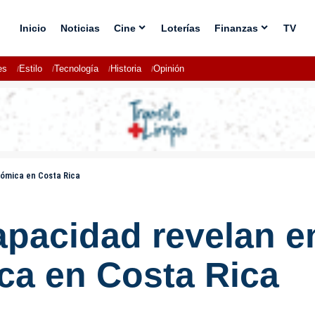
Inicio
Noticias
Cine
Loterías
Finanzas
TV
es
Estilo
Tecnología
Historia
Opinión
nómica en Costa Rica
pacidad revelan en
ca en Costa Rica