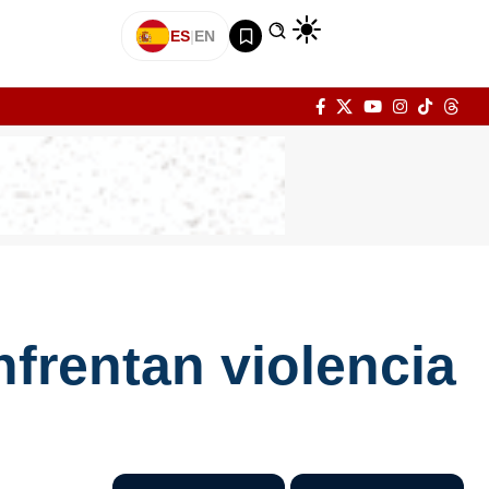
ES
|
EN
frentan violencia