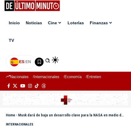
Inicio
Noticias
Cine
Loterías
Finanzas
TV
ES
|
EN
Nacionales
Internacionales
Economía
Entretenimiento
Deport
Home
-
Musk dará de baja un desarrollo clave para la NASA en medio de las amenazas de Trump contra SpaceX
INTERNACIONALES