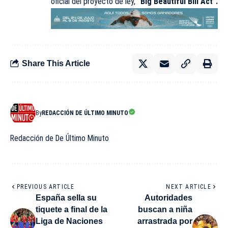
oficial del proyecto de ley,
“Big Beautiful Bill Act”.
Share This Article
By
REDACCIÓN DE ÚLTIMO MINUTO
Redacción de De Último Minuto
PREVIOUS ARTICLE
NEXT ARTICLE
España sella su
Autoridades
tiquete a final de la
buscan a niña
Liga de Naciones
arrastrada por