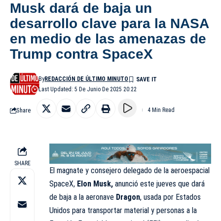
Musk dará de baja un
desarrollo clave para la NASA
en medio de las amenazas de
Trump contra SpaceX
By
REDACCIÓN DE ÚLTIMO MINUTO
Last Updated: 5 De Junio De 2025 20:22
Share
4 Min Read
SHARE
El magnate y consejero delegado de la aeroespacial
SpaceX,
Elon Musk
,
anunció este jueves que dará
de baja a la aeronave
Dragon
, usada por Estados
Unidos para transportar material y personas a la