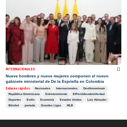
INTERNACIONALES
Nueve hombres y nueve mujeres componen el nuevo
gabinete ministerial de De la Espriella en Colombia
Enlaces rápidos:
Nacionales
Internacionales
Deultimominuto
República Dominicana
Entretenimiento
ElPeriódicodelaVerdad
Deportes
Estilo
Economía
Estados Unidos
Luis Abinader
Béisbol
portada
Grandes Ligas
MLB