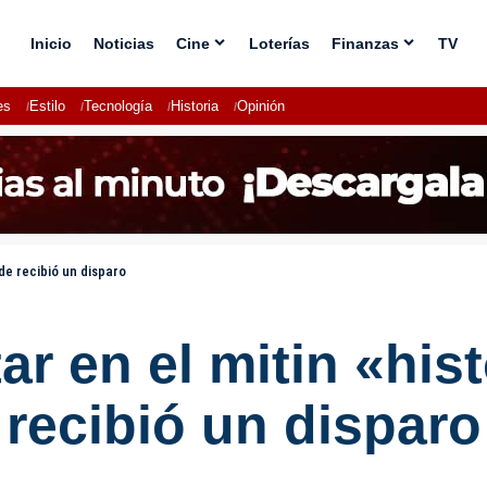
Inicio
Noticias
Cine
Loterías
Finanzas
TV
es
Estilo
Tecnología
Historia
Opinión
de recibió un disparo
r en el mitin «his
 recibió un disparo