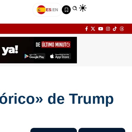
ES
|
EN
tórico» de Trump