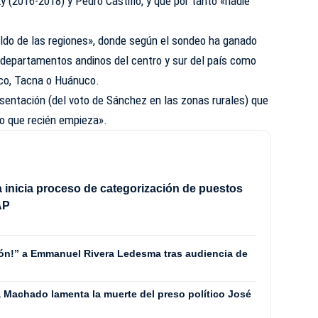
(2016-2018) y Pedro Castillo, y que por tanto «nadie
ldo de las regiones», donde según el sondeo ha ganado
n departamentos andinos del centro y sur del país como
co, Tacna o Huánuco.
sentación (del voto de Sánchez en las zonas rurales) que
eo que recién empieza».
a inicia proceso de categorización de puestos
AP
rón!” a Emmanuel Rivera Ledesma tras audiencia de
a Machado lamenta la muerte del preso político José