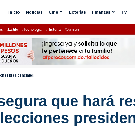
Inicio
Noticias
Cine
Loterías
Finanzas
TV
es
Estilo
Tecnología
Historia
Opinión
iones presidenciales
egura que hará re
elecciones preside