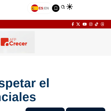
ES
|
EN
spetar el
nciales