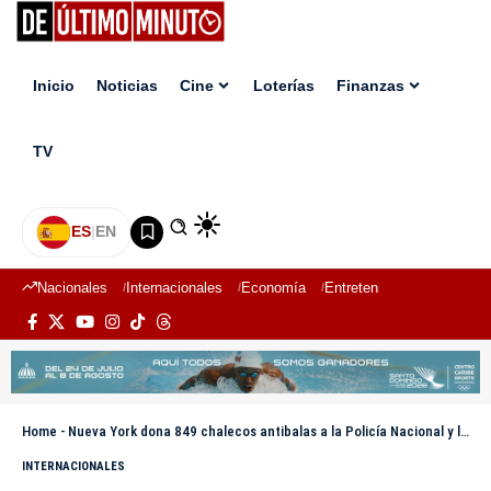
Inicio
Noticias
Cine
Loterías
Finanzas
TV
ES
|
EN
Nacionales
Internacionales
Economía
Entretenimiento
Deport
Home
-
Nueva York dona 849 chalecos antibalas a la Policía Nacional y la DNCD
INTERNACIONALES