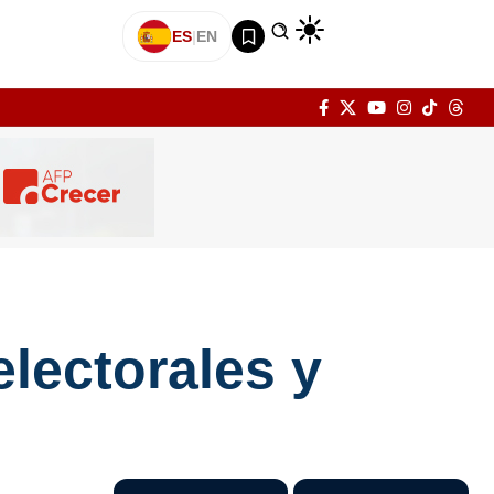
ES
|
EN
electorales y