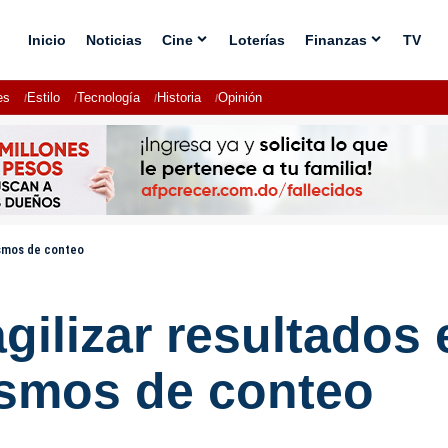
Inicio
Noticias
Cine
Loterías
Finanzas
TV
es
Estilo
Tecnología
Historia
Opinión
ismos de conteo
gilizar resultados 
ismos de conteo