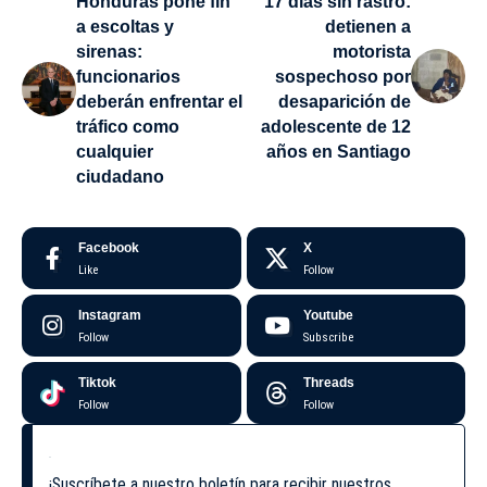
Honduras pone fin
17 días sin rastro:
a escoltas y
detienen a
sirenas:
motorista
funcionarios
sospechoso por
deberán enfrentar el
desaparición de
tráfico como
adolescente de 12
cualquier
años en Santiago
ciudadano
Facebook
X
Like
Follow
Instagram
Youtube
Follow
Subscribe
Tiktok
Threads
Follow
Follow
¡Suscríbete a nuestro boletín para recibir nuestros