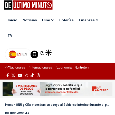
Inicio
Noticias
Cine
Loterías
Finanzas
TV
ES
|
EN
Nacionales
Internacionales
Economía
Entretenimiento
Deport
Home
-
ONU y OEA muestran su apoyo al Gobierno interino durante el proceso de transición en Haití
INTERNACIONALES