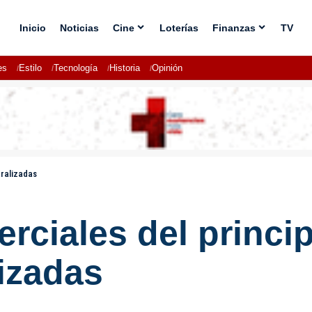
Inicio
Noticias
Cine
Loterías
Finanzas
TV
es
Estilo
Tecnología
Historia
Opinión
aralizadas
ciales del princip
lizadas