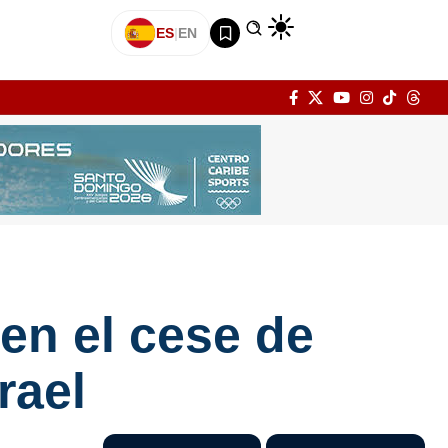
ES
|
EN
en el cese de
rael