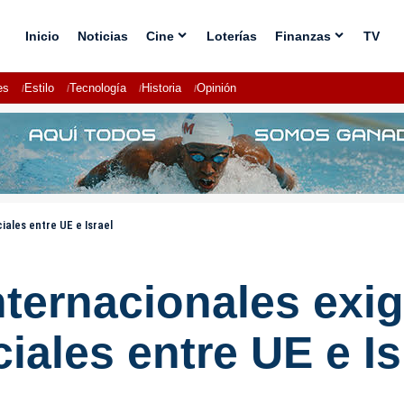
Inicio
Noticias
Cine
Loterías
Finanzas
TV
es
Estilo
Tecnología
Historia
Opinión
ales entre UE e Israel
ternacionales exig
iales entre UE e Is