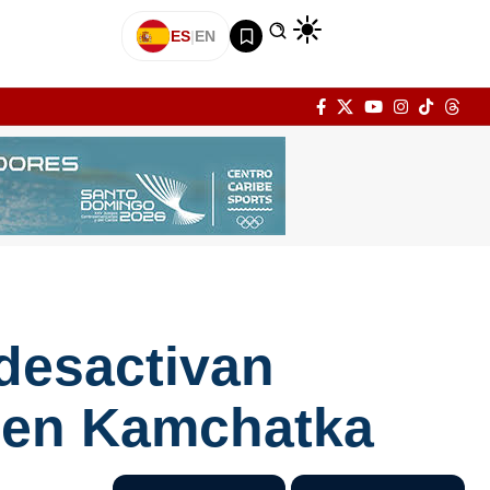
ES
|
EN
 desactivan
o en Kamchatka