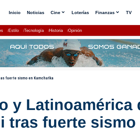
Inicio
Noticias
Cine
Loterías
Finanzas
TV
es
Estilo
Tecnología
Historia
Opinión
tras fuerte sismo en Kamchatka
co y Latinoamérica
i tras fuerte sism