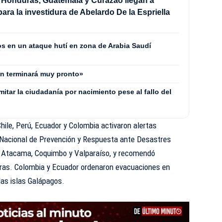
 Honduras, Guatemala y Curazao llegan a
ara la investidura de Abelardo De la Espriella
os en un ataque hutí en zona de Arabia Saudí
án terminará muy pronto»
mitar la ciudadanía por nacimiento pese al fallo del
ile, Perú, Ecuador y Colombia activaron alertas
io Nacional de Prevención y Respuesta ante Desastres
de Atacama, Coquimbo y Valparaíso, y recomendó
ras. Colombia y Ecuador ordenaron evacuaciones en
las islas Galápagos.