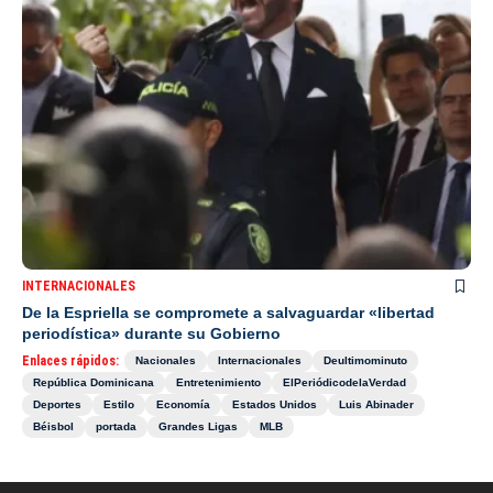
INTERNACIONALES
De la Espriella se compromete a salvaguardar «libertad
periodística» durante su Gobierno
Enlaces rápidos:
Nacionales
Internacionales
Deultimominuto
República Dominicana
Entretenimiento
ElPeriódicodelaVerdad
Deportes
Estilo
Economía
Estados Unidos
Luis Abinader
Béisbol
portada
Grandes Ligas
MLB