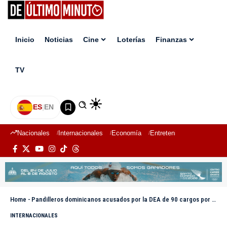
Inicio
Noticias
Cine
Loterías
Finanzas
TV
ES
|
EN
Nacionales
Internacionales
Economía
Entretenimiento
Deport
Home
-
Pandilleros dominicanos acusados por la DEA de 90 cargos por asesinato, drogas, armas, atracos, robos y fuga
INTERNACIONALES