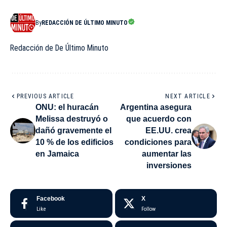
By
REDACCIÓN DE ÚLTIMO MINUTO
Redacción de De Último Minuto
PREVIOUS ARTICLE
NEXT ARTICLE
ONU: el huracán
Argentina asegura
Melissa destruyó o
que acuerdo con
dañó gravemente el
EE.UU. crea
10 % de los edificios
condiciones para
en Jamaica
aumentar las
inversiones
Facebook
X
Like
Follow