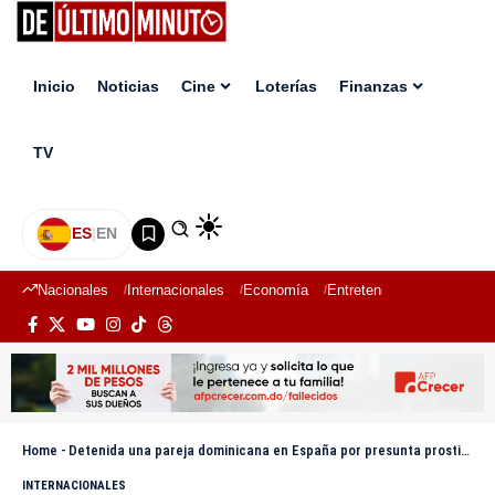
Inicio
Noticias
Cine
Loterías
Finanzas
TV
ES
|
EN
Nacionales
Internacionales
Economía
Entretenimiento
Deport
Home
-
Detenida una pareja dominicana en España por presunta prostitución coercitiva; cuatro mujeres fueron liberadas
INTERNACIONALES