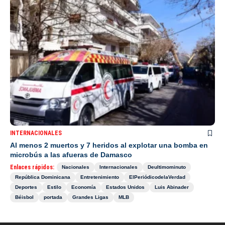
INTERNACIONALES
Al menos 2 muertos y 7 heridos al explotar una bomba en
microbús a las afueras de Damasco
Enlaces rápidos:
Nacionales
Internacionales
Deultimominuto
República Dominicana
Entretenimiento
ElPeriódicodelaVerdad
Deportes
Estilo
Economía
Estados Unidos
Luis Abinader
Béisbol
portada
Grandes Ligas
MLB