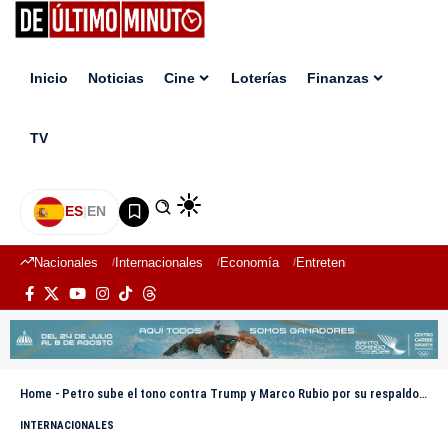
Inicio
Noticias
Cine
Loterías
Finanzas
TV
ES
|
EN
Nacionales
Internacionales
Economía
Entretenimiento
Deport
Home
-
Petro sube el tono contra Trump y Marco Rubio por su respaldo al candidato ultraderechista De la Espriella
INTERNACIONALES