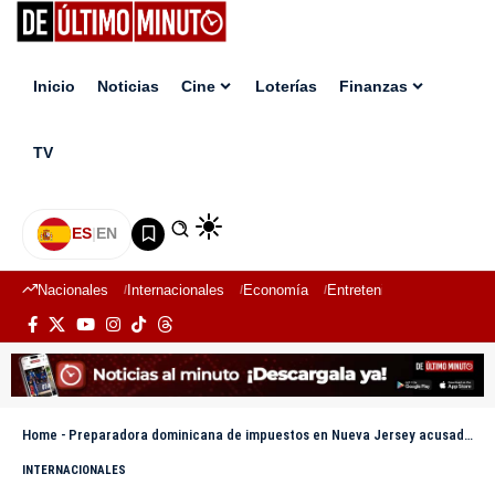
Inicio
Noticias
Cine
Loterías
Finanzas
TV
ES
|
EN
Nacionales
Internacionales
Economía
Entretenimiento
Deport
Home
-
Preparadora dominicana de impuestos en Nueva Jersey acusada de 16 cargos por fraude
INTERNACIONALES