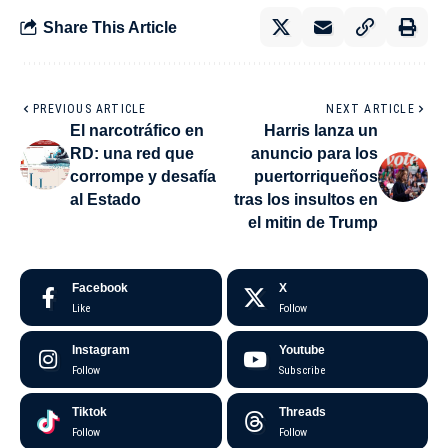
Share This Article
PREVIOUS ARTICLE
NEXT ARTICLE
El narcotráfico en
Harris lanza un
RD: una red que
anuncio para los
corrompe y desafía
puertorriqueños
al Estado
tras los insultos en
el mitin de Trump
Facebook
X
Like
Follow
Instagram
Youtube
Follow
Subscribe
Tiktok
Threads
Follow
Follow