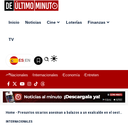
Inicio
Noticias
Cine
Loterías
Finanzas
TV
ES
|
EN
Nacionales
Internacionales
Economía
Entretenimiento
Deport
Home
-
Presuntos sicarios asesinan a balazos a un exalcalde en el oeste de México
INTERNACIONALES