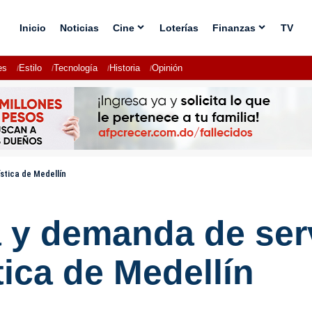
Inicio
Noticias
Cine
Loterías
Finanzas
TV
es
Estilo
Tecnología
Historia
Opinión
stica de Medellín
a y demanda de ser
tica de Medellín