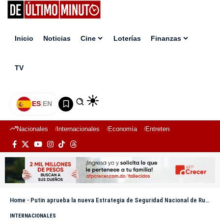
Inicio
Noticias
Cine
Loterías
Finanzas
TV
ES
|
EN
Nacionales
Internacionales
Economía
Entretenimiento
Deport
Home
-
Putin aprueba la nueva Estrategia de Seguridad Nacional de Rusia
INTERNACIONALES