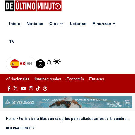
Inicio
Noticias
Cine
Loterías
Finanzas
TV
ES
|
EN
Nacionales
Internacionales
Economía
Entretenimiento
Deport
Home
-
Putin cierra filas con sus principales aliados antes de la cumbre con Trump
INTERNACIONALES