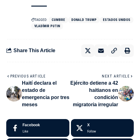
TAGGED:
CUMBRE
DONALD TRUMP
ESTADOS UNIDOS
VLADÍMIR PUTIN
Share This Article
PREVIOUS ARTICLE
NEXT ARTICLE
Haití declara el
Ejército detiene a 42
estado de
haitianos en
emergencia por tres
condición
meses
migratoria irregular
Facebook
X
Like
Follow