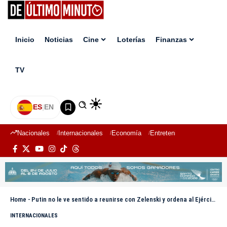
Inicio
Noticias
Cine
Loterías
Finanzas
TV
ES
|
EN
Nacionales
Internacionales
Economía
Entretenimiento
Deport
Home
-
Putin no le ve sentido a reunirse con Zelenski y ordena al Ejército ruso seguir avanzando
INTERNACIONALES