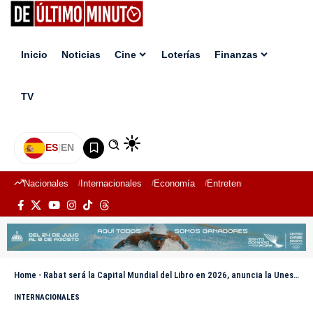
Inicio
Noticias
Cine
Loterías
Finanzas
TV
ES
|
EN
Nacionales
Internacionales
Economía
Entretenimiento
Deport
Home
-
Rabat será la Capital Mundial del Libro en 2026, anuncia la Unesco
INTERNACIONALES