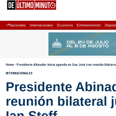
Nacionales
Internacionales
Economía
Entretenimiento
Deport
Home
-
Presidente Abinader inicia agenda en San José con reunión bilateral
INTERNACIONALES
Presidente Abina
reunión bilateral
Ian Steff