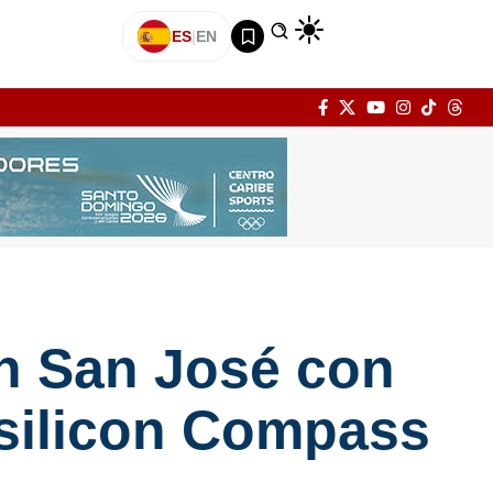
ES
|
EN
en San José con
ysilicon Compass