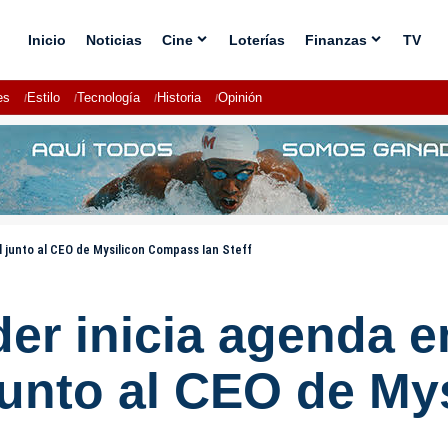
Inicio
Noticias
Cine
Loterías
Finanzas
TV
es
Estilo
Tecnología
Historia
Opinión
 junto al CEO de Mysilicon Compass Ian Steff
der inicia agenda 
 junto al CEO de M