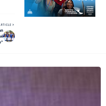
ARTICLE
an
sé
e”