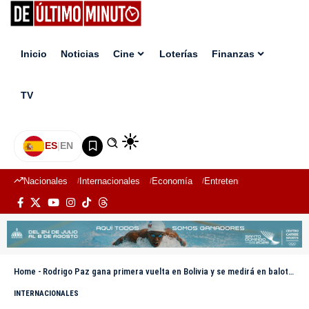
Inicio
Noticias
Cine
Loterías
Finanzas
TV
ES
|
EN
Nacionales
Internacionales
Economía
Entretenimiento
Deport
Home
-
Rodrigo Paz gana primera vuelta en Bolivia y se medirá en balotaje con Jorge “Tuto” Quiroga
INTERNACIONALES