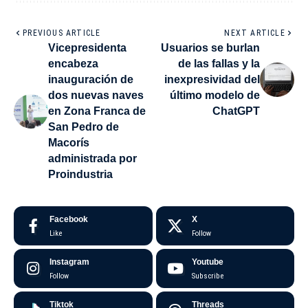
PREVIOUS ARTICLE
NEXT ARTICLE
Vicepresidenta
Usuarios se burlan
encabeza
de las fallas y la
inauguración de
inexpresividad del
dos nuevas naves
último modelo de
en Zona Franca de
ChatGPT
San Pedro de
Macorís
administrada por
Proindustria
Facebook
X
Like
Follow
Instagram
Youtube
Follow
Subscribe
Tiktok
Threads