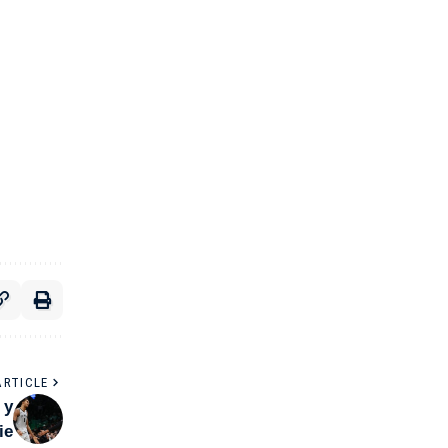
ARTICLE
 y
ie