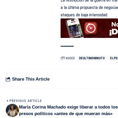
La resolución de la guerra en Irá
a la última propuesta de negoci
ataques de baja intensidad.
TAGGED:
DEULTIMOMINUTO
ELPE
Share This Article
PREVIOUS ARTICLE
María Corina Machado exige liberar a todos los
presos políticos «antes de que mueran más»