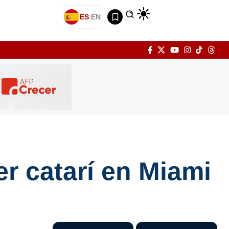
ES
|
EN
er catarí en Miami