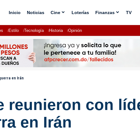
Inicio
Noticias
Cine
Loterías
Finanzas
TV
es
Estilo
Tecnología
Historia
Opinión
guerra en Irán
e reunieron con líd
ra en Irán