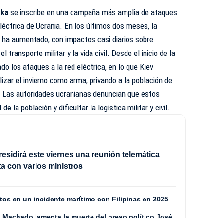
tka
se inscribe en una campaña más amplia de ataques
 eléctrica de Ucrania. En los últimos dos meses, la
ha aumentado, con impactos casi diarios sobre
 transporte militar y la vida civil. Desde el inicio de la
ado los ataques a la red eléctrica, en lo que Kiev
lizar el invierno como arma, privando a la población de
e. Las autoridades ucranianas denuncian que estos
e la población y dificultar la logística militar y civil.
esidirá este viernes una reunión telemática
a con varios ministros
os en un incidente marítimo con Filipinas en 2025
a Machado lamenta la muerte del preso político José