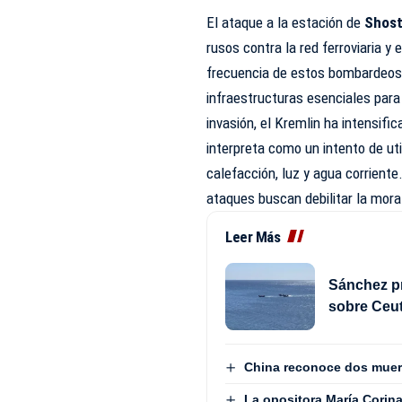
El ataque a la estación de
Shos
rusos contra la red ferroviaria y
frecuencia de estos bombardeos 
infraestructuras esenciales para el
invasión, el Kremlin ha intensific
interpreta como un intento de uti
calefacción, luz y agua corrient
ataques buscan debilitar la moral d
Leer Más
Sánchez pr
sobre Ceut
China reconoce dos muert
La opositora María Corin