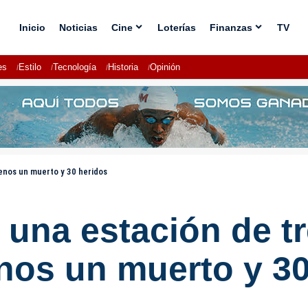
Inicio
Noticias
Cine
Loterías
Finanzas
TV
es
Estilo
Tecnología
Historia
Opinión
enos un muerto y 30 heridos
una estación de tr
nos un muerto y 3