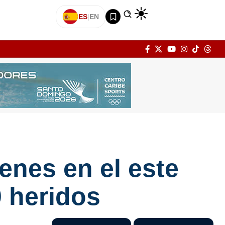
ES
|
EN
enes en el este
0 heridos