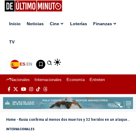
Inicio
Noticias
Cine
Loterías
Finanzas
TV
ES
|
EN
Nacionales
Internacionales
Economía
Entretenimiento
Deport
Home
-
Rusia confirma al menos dos muertos y 32 heridos en un ataque ucraniano contra región rusa
INTERNACIONALES