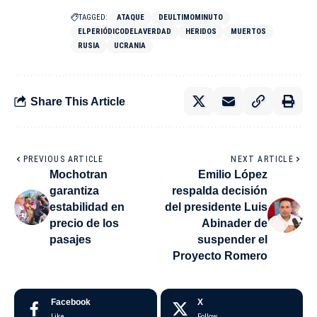
TAGGED:
ATAQUE
DEULTIMOMINUTO
ELPERIÓDICODELAVERDAD
HERIDOS
MUERTOS
RUSIA
UCRANIA
Share This Article
PREVIOUS ARTICLE
NEXT ARTICLE
Mochotran
Emilio López
garantiza
respalda decisión
estabilidad en
del presidente Luis
precio de los
Abinader de
pasajes
suspender el
Proyecto Romero
Facebook
X
Like
Follow