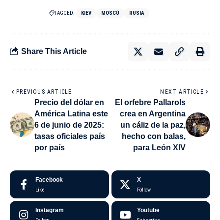
TAGGED:
KIEV
MOSCÚ
RUSIA
Share This Article
PREVIOUS ARTICLE
NEXT ARTICLE
Precio del dólar en
El orfebre Pallarols
América Latina este
crea en Argentina
6 de junio de 2025:
un cáliz de la paz,
tasas oficiales país
hecho con balas,
por país
para León XIV
Facebook
X
Like
Follow
Instagram
Youtube