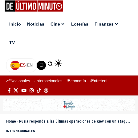
Inicio
Noticias
Cine
Loterías
Finanzas
TV
ES
|
EN
Nacionales
Internacionales
Economía
Entretenimiento
Deport
Home
-
Rusia responde a las últimas operaciones de Kiev con un ataque masivo que deja 4 muertos
INTERNACIONALES