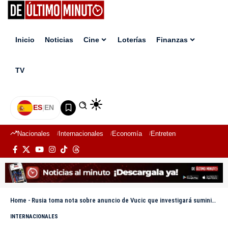
Inicio
Noticias
Cine
Loterías
Finanzas
TV
ES
|
EN
Nacionales
Internacionales
Economía
Entretenimiento
Deport
Home
-
Rusia toma nota sobre anuncio de Vucic que investigará suministro de armas a Ucrania
INTERNACIONALES