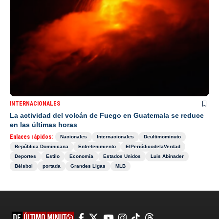
INTERNACIONALES
La actividad del volcán de Fuego en Guatemala se reduce
en las últimas horas
Enlaces rápidos:
Nacionales
Internacionales
Deultimominuto
República Dominicana
Entretenimiento
ElPeriódicodelaVerdad
Deportes
Estilo
Economía
Estados Unidos
Luis Abinader
Béisbol
portada
Grandes Ligas
MLB