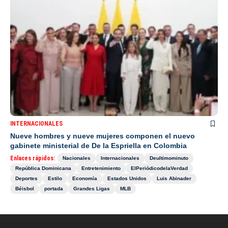
INTERNACIONALES
Nueve hombres y nueve mujeres componen el nuevo
gabinete ministerial de De la Espriella en Colombia
Enlaces rápidos:
Nacionales
Internacionales
Deultimominuto
República Dominicana
Entretenimiento
ElPeriódicodelaVerdad
Deportes
Estilo
Economía
Estados Unidos
Luis Abinader
Béisbol
portada
Grandes Ligas
MLB