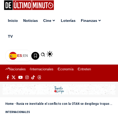
Inicio
Noticias
Cine
Loterías
Finanzas
TV
ES
|
EN
Nacionales
Internacionales
Economía
Entretenimiento
Deport
Home
-
Rusia ve inevitable el conflicto con la OTAN se despliega tropas en territorio ucraniano
INTERNACIONALES