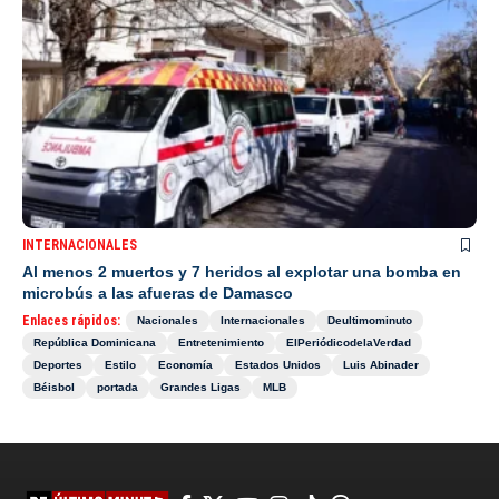
INTERNACIONALES
Al menos 2 muertos y 7 heridos al explotar una bomba en
microbús a las afueras de Damasco
Enlaces rápidos:
Nacionales
Internacionales
Deultimominuto
República Dominicana
Entretenimiento
ElPeriódicodelaVerdad
Deportes
Estilo
Economía
Estados Unidos
Luis Abinader
Béisbol
portada
Grandes Ligas
MLB