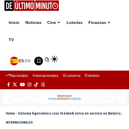
Inicio
Noticias
Cine
Loterías
Finanzas
TV
ES
|
EN
Nacionales
Internacionales
Economía
Entretenimiento
Deport
Home
-
Sistema hipersónico ruso Oréshnik entra en servicio en Bielorrusia
INTERNACIONALES