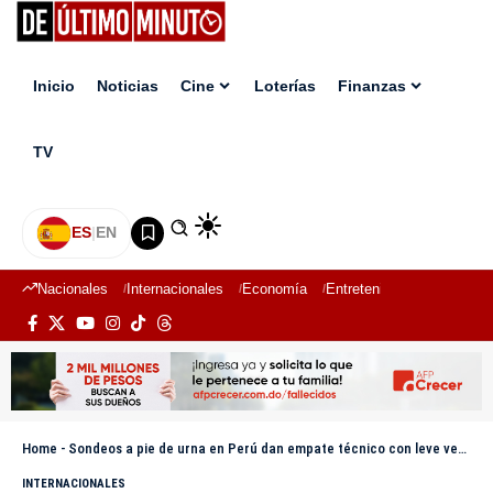
Inicio
Noticias
Cine
Loterías
Finanzas
TV
ES
|
EN
Nacionales
Internacionales
Economía
Entretenimiento
Deport
Home
-
Sondeos a pie de urna en Perú dan empate técnico con leve ventaja de Fujimori ante Sánchez
INTERNACIONALES