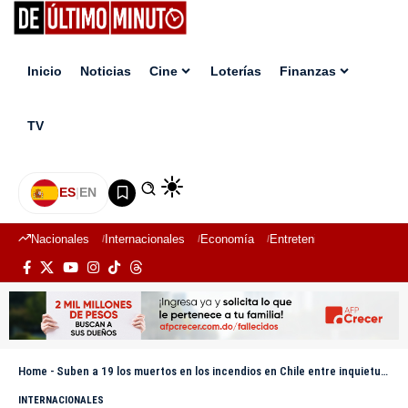
Inicio
Noticias
Cine
Loterías
Finanzas
TV
ES
|
EN
Nacionales
Internacionales
Economía
Entretenimiento
Deport
Home
-
Suben a 19 los muertos en los incendios en Chile entre inquietud por reactivación de focos
INTERNACIONALES