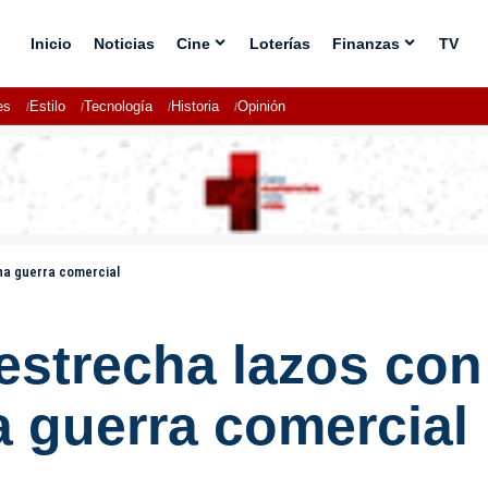
Inicio
Noticias
Cine
Loterías
Finanzas
TV
es
Estilo
Tecnología
Historia
Opinión
ena guerra comercial
estrecha lazos con
a guerra comercial