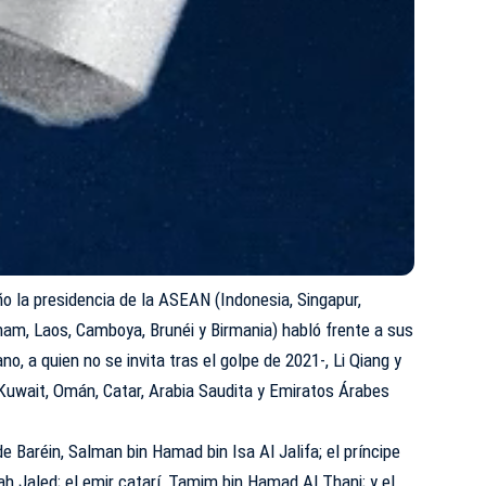
o la presidencia de la ASEAN (Indonesia, Singapur,
etnam, Laos, Camboya, Brunéi y Birmania) habló frente a sus
o, a quien no se invita tras el golpe de 2021-, Li Qiang y
Kuwait, Omán, Catar, Arabia Saudita y Emiratos Árabes
de Baréin, Salman bin Hamad bin Isa Al Jalifa; el príncipe
ah Jaled; el emir catarí, Tamim bin Hamad Al Thani; y el