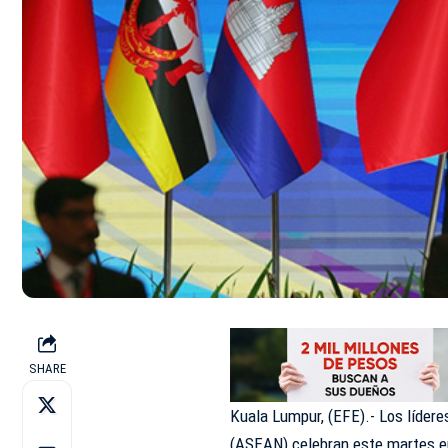
SHARE
Kuala Lumpur, (EFE).- Los lídere
(ASEAN) celebran este martes en