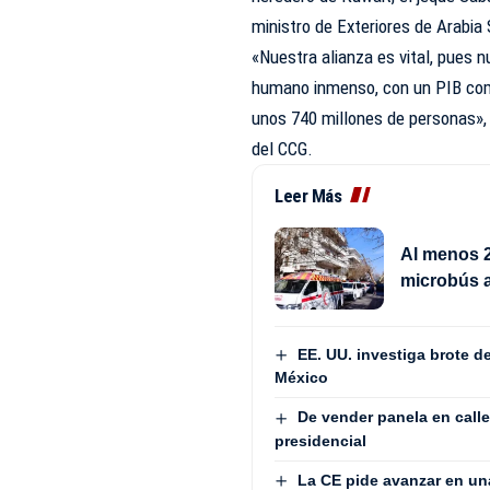
ministro de Exteriores de Arabia 
«Nuestra alianza es vital, pues
humano inmenso, con un PIB comb
unos 740 millones de personas», d
del CCG.
Leer Más
Al menos 2
microbús 
EE. UU. investiga brote 
México
De vender panela en calle
presidencial
La CE pide avanzar en un