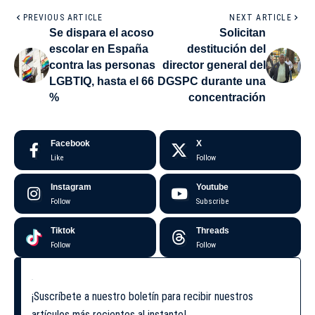
PREVIOUS ARTICLE
NEXT ARTICLE
Se dispara el acoso
Solicitan
escolar en España
destitución del
contra las personas
director general del
LGBTIQ, hasta el 66
DGSPC durante una
%
concentración
Facebook
X
Like
Follow
Instagram
Youtube
Follow
Subscribe
Tiktok
Threads
Follow
Follow
¡Suscríbete a nuestro boletín para recibir nuestros
artículos más recientes al instante!