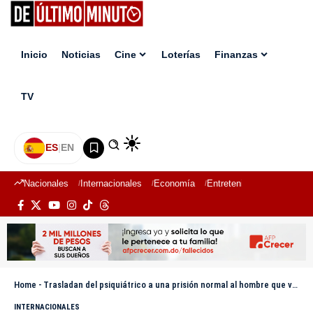
Inicio
Noticias
Cine
Loterías
Finanzas
TV
ES
|
EN
Nacionales
Internacionales
Economía
Entretenimiento
Deport
Home
-
Trasladan del psiquiátrico a una prisión normal al hombre que violó su hija por 24 años en Austria
INTERNACIONALES