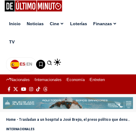
Inicio
Noticias
Cine
Loterías
Finanzas
TV
ES
|
EN
Nacionales
Internacionales
Economía
Entretenimiento
Deport
Home
-
Trasladan a un hospital a José Brejio, el preso político que denunció la invasión de su casa en Venezuela
INTERNACIONALES