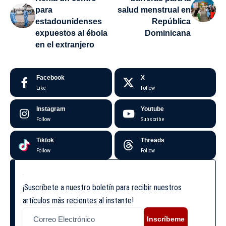
para
salud menstrual en
estadounidenses
República
expuestos al ébola
Dominicana
en el extranjero
Facebook
X
Like
Follow
Instagram
Youtube
Follow
Subscribe
Tiktok
Threads
Follow
Follow
¡Suscríbete a nuestro boletín para recibir nuestros
artículos más recientes al instante!
Inscríbeme