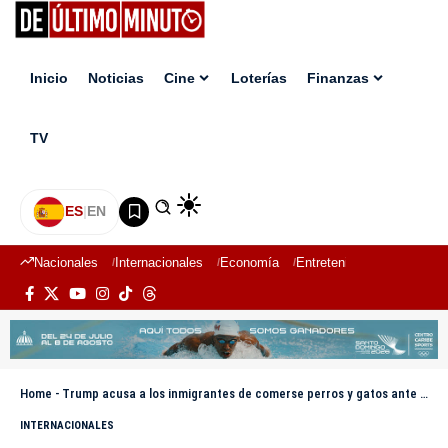
Inicio
Noticias
Cine
Loterías
Finanzas
TV
ES
|
EN
Nacionales
Internacionales
Economía
Entretenimiento
Deport
Home
-
Trump acusa a los inmigrantes de comerse perros y gatos ante la mirada atónita de Harris
INTERNACIONALES