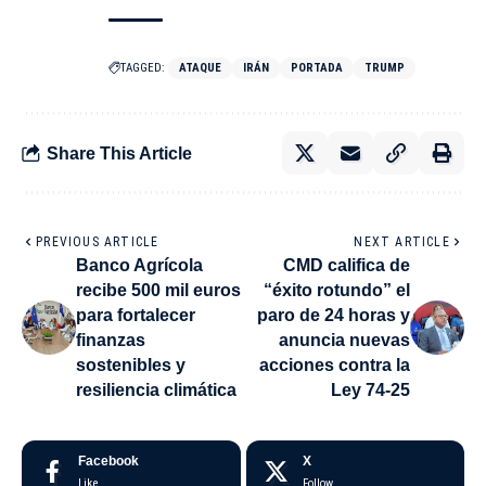
TAGGED:
ATAQUE
IRÁN
PORTADA
TRUMP
Share This Article
PREVIOUS ARTICLE
NEXT ARTICLE
Banco Agrícola
CMD califica de
recibe 500 mil euros
“éxito rotundo” el
para fortalecer
paro de 24 horas y
finanzas
anuncia nuevas
sostenibles y
acciones contra la
resiliencia climática
Ley 74-25
Facebook
X
Like
Follow