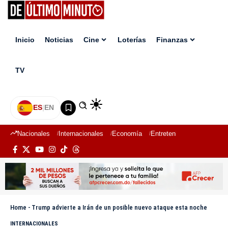
Inicio
Noticias
Cine
Loterías
Finanzas
TV
ES
|
EN
Nacionales
Internacionales
Economía
Entretenimiento
Deport
Home
-
Trump advierte a Irán de un posible nuevo ataque esta noche
INTERNACIONALES