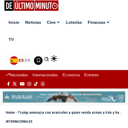
Inicio
Noticias
Cine
Loterías
Finanzas
TV
ES
|
EN
Nacionales
Internacionales
Economía
Entretenimiento
Deport
Home
-
Trump amenaza con aranceles a quien venda armas a Irán y habla de un cambio de régimen
INTERNACIONALES