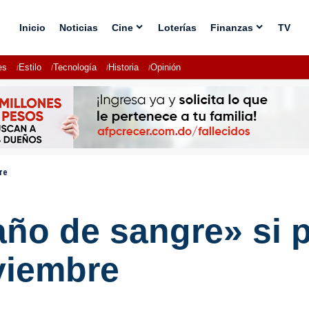
Inicio
Noticias
Cine
Loterías
Finanzas
TV
es
Estilo
Tecnología
Historia
Opinión
re
ño de sangre» si p
viembre