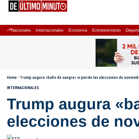
Nacionales
Internacionales
Economía
Entretenimiento
Deport
Home
-
Trump augura «baño de sangre» si pierde las elecciones de noviemb
INTERNACIONALES
Trump augura «ba
elecciones de no