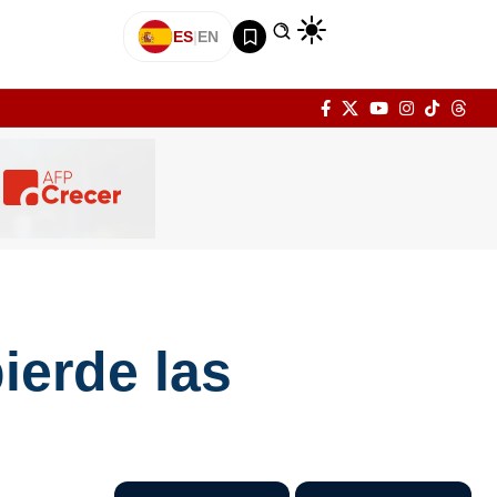
ES
|
EN
ierde las