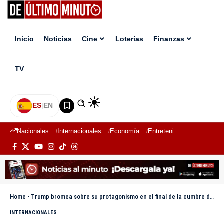
Inicio
Noticias
Cine
Loterías
Finanzas
TV
ES
|
EN
Nacionales
Internacionales
Economía
Entretenimiento
Deport
Home
-
Trump bromea sobre su protagonismo en el final de la cumbre del G7: «Soy el jefe»
INTERNACIONALES