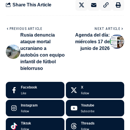
Share This Article
PREVIOUS ARTICLE
NEXT ARTICLE
Rusia denuncia
Agenda del día:
ataque mortal
miércoles 17 de
ucraniano a
junio de 2026
autobús con equipo
infantil de fútbol
bielorruso
Facebook
X
Like
Follow
Instagram
Youtube
Follow
Subscribe
Tiktok
Threads
Follow
Follow