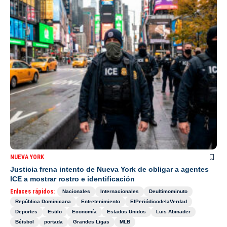
NUEVA YORK
Justicia frena intento de Nueva York de obligar a agentes
ICE a mostrar rostro e identificación
Enlaces rápidos:
Nacionales
Internacionales
Deultimominuto
República Dominicana
Entretenimiento
ElPeriódicodelaVerdad
Deportes
Estilo
Economía
Estados Unidos
Luis Abinader
Béisbol
portada
Grandes Ligas
MLB