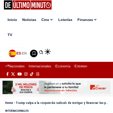
Inicio
Noticias
Cine
Loterías
Finanzas
TV
ES
|
EN
Nacionales
Internacionales
Economía
Entretenimiento
Deport
Home
-
Trump culpa a la «izquierda radical» de instigar y financiar las protestas de Los Ángeles
INTERNACIONALES