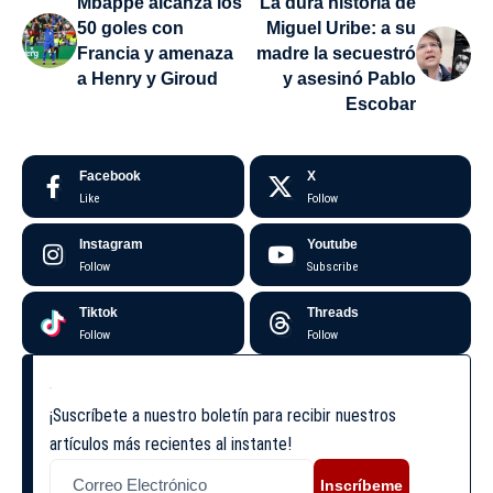
Mbappé alcanza los
La dura historia de
50 goles con
Miguel Uribe: a su
Francia y amenaza
madre la secuestró
a Henry y Giroud
y asesinó Pablo
Escobar
Facebook
X
Like
Follow
Instagram
Youtube
Follow
Subscribe
Tiktok
Threads
Follow
Follow
¡Suscríbete a nuestro boletín para recibir nuestros
artículos más recientes al instante!
Inscríbeme