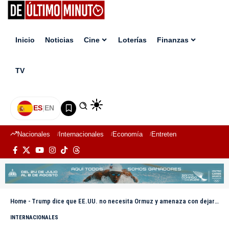
Inicio
Noticias
Cine
Loterías
Finanzas
TV
ES
|
EN
Nacionales
Internacionales
Economía
Entretenimiento
Deport
Home
-
Trump dice que EE.UU. no necesita Ormuz y amenaza con dejar su seguridad a otros países
INTERNACIONALES