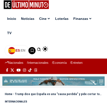
Inicio
Noticias
Cine
Loterías
Finanzas
TV
ES
|
EN
Nacionales
Internacionales
Economía
Entretenimiento
Deport
Home
-
Trump dice que España es una “causa perdida” y pide cortar todo el comercio con el país
INTERNACIONALES